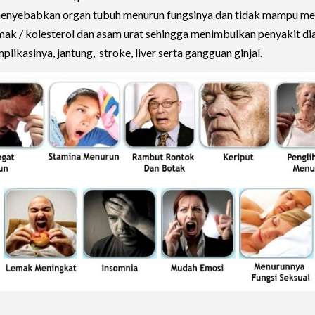
menyebabkan organ tubuh menurun fungsinya dan tidak mampu m
emak / kolesterol dan asam urat sehingga menimbulkan penyakit di
likasinya, jantung, stroke, liver serta gangguan ginjal.