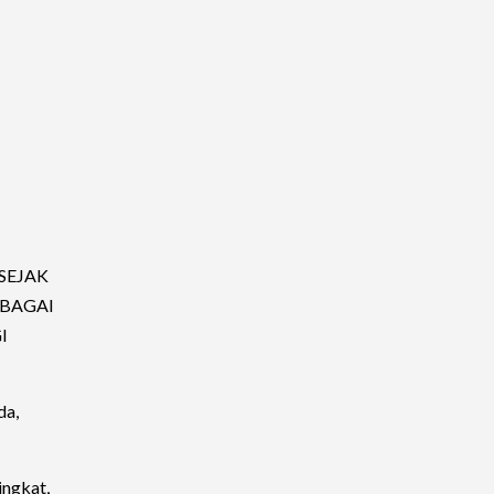
SEJAK
BAGAI
I
da,
ingkat,