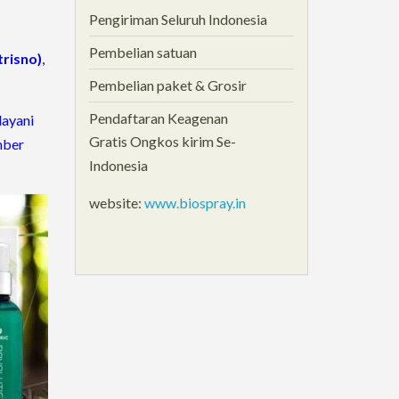
Pengiriman Seluruh Indonesia
Pembelian satuan
trisno)
,
Pembelian paket & Grosir
Pendaftaran Keagenan
layani
Gratis Ongkos kirim Se-
mber
Indonesia
website:
www.biospray.in