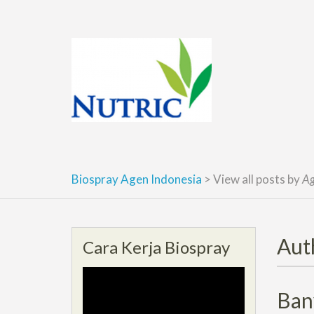
Skip
to
content
Biospray Agen Indonesia
>
View all posts by
Ag
Aut
Cara Kerja Biospray
Ban