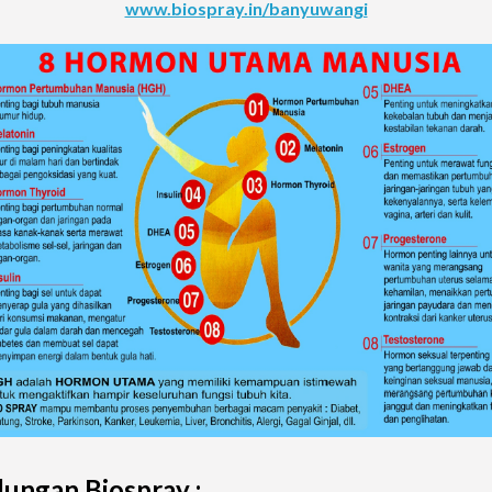
www.biospray.in/banyuwangi
ungan Biospray :