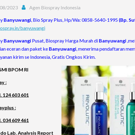
08/2023
Agen Biospray Indonesia
ay
Banyuwangi
, Bio Spray Plus, Hp/Wa: 0858-5640-1995
(Bp. Su
ospray.in/banyuwangi
ay
Banyuwangi
Pusat, Biospray Harga Murah di
Banyuwangi
,me
an eceran dan paket ke
Banyuwangi
, menerima pendaftaran me
layanan kirim se Indonesia, Gratis Ongkos Kirim.
ESMI BPOM RI
y :
. 124 603 601
yplus :
. 034 609 461
ndo Lab. Analysis Report