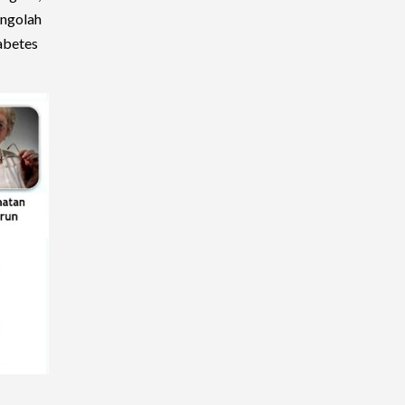
engolah
abetes