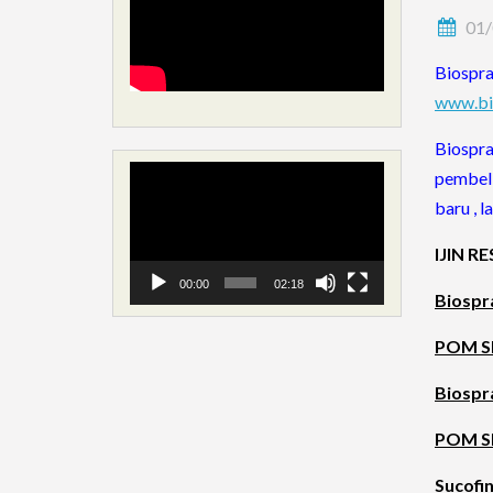
01/
Biospr
www.bi
Biospr
Video
pembeli
Player
baru , 
IJIN R
00:00
02:18
Biospra
POM SI
Biospra
POM SI
Sucofi