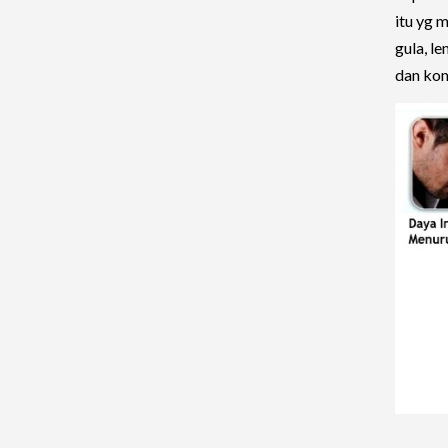
itu yg 
gula, l
dan komp