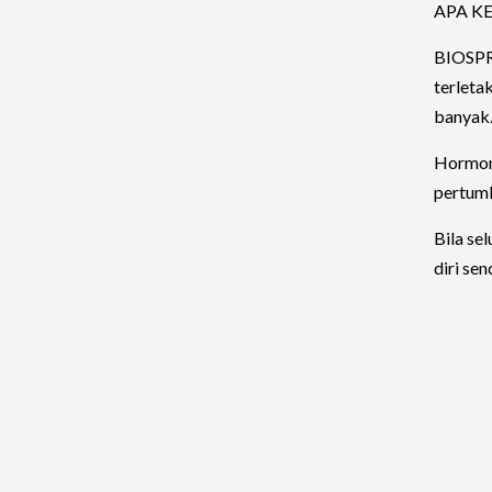
APA K
BIOSPRA
terleta
banyak
Hormon
pertumb
Bila se
diri se