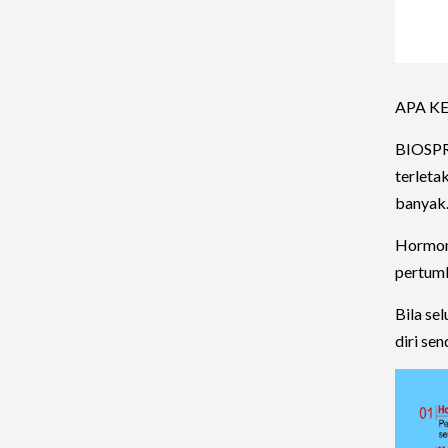
APA K
BIOSPRA
terleta
banyak
Hormon
pertumb
Bila se
diri se