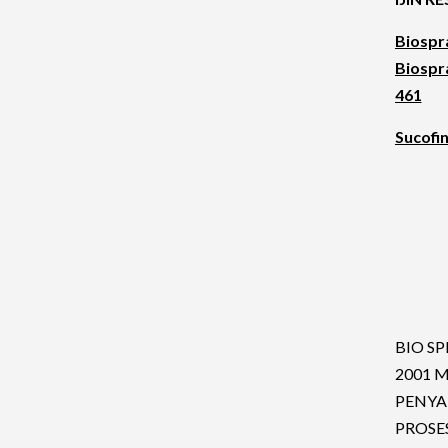
Biospra
Biospra
461
Sucofi
BIO S
2001 
PENYA
PROSE