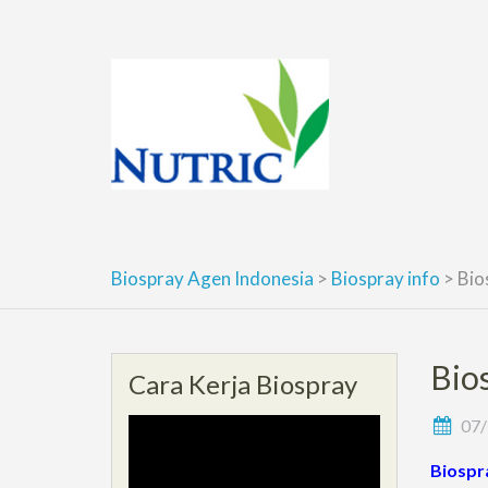
Skip
to
content
Biospray Agen Indonesia
>
Biospray info
>
Bio
Bio
Cara Kerja Biospray
07/
Biospr