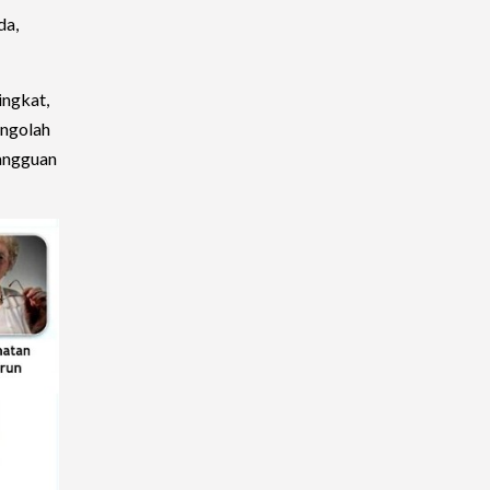
da,
ingkat,
engolah
gangguan