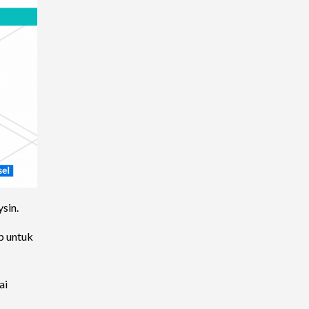
sin.
p untuk
ai