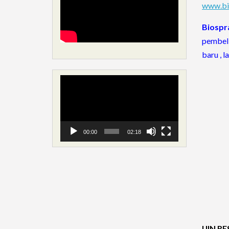
www.bio
Biospr
pembeli
baru , 
Video
Player
00:00
02:18
IJIN R