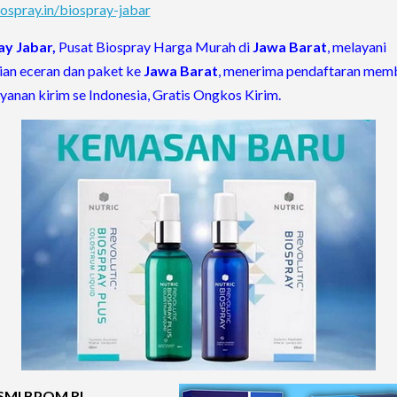
spray.in/biospray-jabar
ay Jabar,
Pusat Biospray Harga Murah di
Jawa Barat
, melayani
an eceran dan paket ke
Jawa Barat
, menerima pendaftaran mem
layanan kirim se Indonesia, Gratis Ongkos Kirim.
ESMI BPOM RI