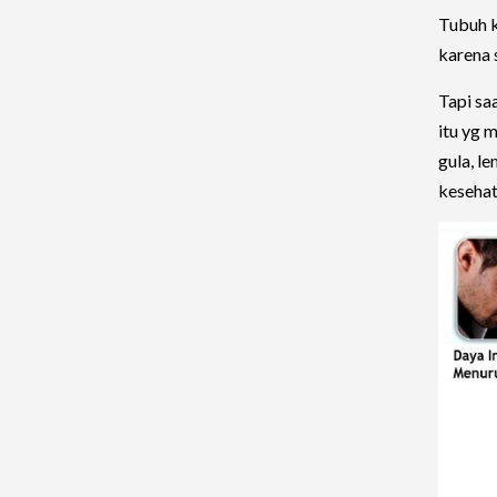
Tubuh k
karena 
Tapi sa
itu yg 
gula, l
keseha