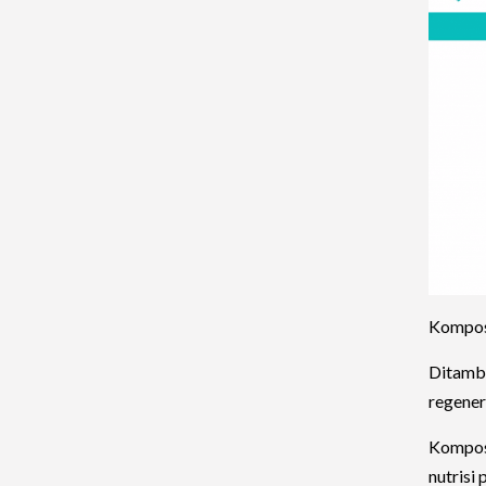
Komposi
Ditamba
regenera
Komposi
nutrisi 