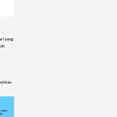
ari yang
bih
buhkan