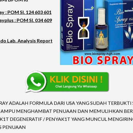
y : POM SI. 124 603 601
yplus : POM SI. 034 609
ndo Lab. Analysis Report
PRAY ADALAH FORMULA DARI USA YANG SUDAH TERBUKTI 
MAMPU MENGHAMBAT PENUAAN DAN MEMULIHKAN BER
K1T DEGENERATIF / PENYAK1T YANG MUNCUL MENGIRIN
S PENUAAN