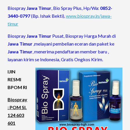
Biospray
Jawa Timur
, Bio Spray Plus, Hp/Wa:
0852-
3440-0797
(Bp. Ishak Bekti),
www.biospray.in/jawa-
timur
Biospray
Jawa Timur
Pusat, Biospray Harga Murah di
Jawa Timur
,melayani pembelian eceran dan paket ke
Jawa Timur
, menerima pendaftaran member baru ,
layanan kirim se Indonesia, Gratis Ongkos Kirim.
IJIN
RESMI
BPOM RI
Biospray
: POM SI.
124 603
601