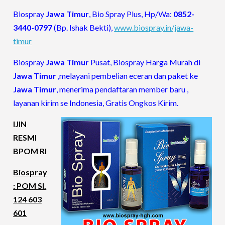
Biospray
Jawa Timur
, Bio Spray Plus, Hp/Wa:
0852-
3440-0797
(Bp. Ishak Bekti),
www.biospray.in/jawa-
timur
Biospray
Jawa Timur
Pusat, Biospray Harga Murah di
Jawa Timur
,melayani pembelian eceran dan paket ke
Jawa Timur
, menerima pendaftaran member baru ,
layanan kirim se Indonesia, Gratis Ongkos Kirim.
IJIN
RESMI
BPOM RI
Biospray
: POM SI.
124 603
601