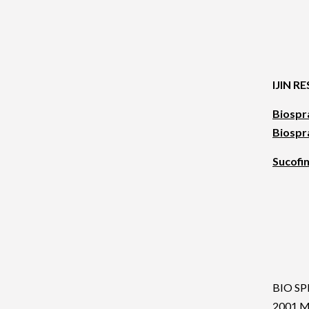
IJIN R
Biospra
Biospra
Sucofi
BIO S
2001 