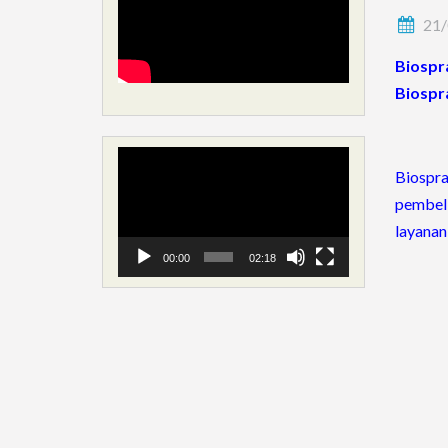
21/
Biospr
Biospr
Video
Biospr
Player
pembeli
layanan
00:00
02:18