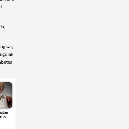
I
da,
ingkat,
engolah
abetes