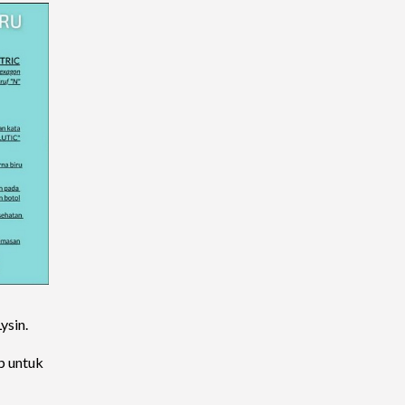
ysin.
p untuk