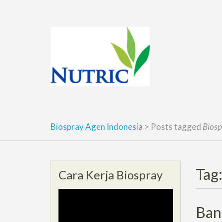
Skip
to
content
Biospray Agen Indonesia
>
Posts tagged
Bios
Tag
Cara Kerja Biospray
Ban