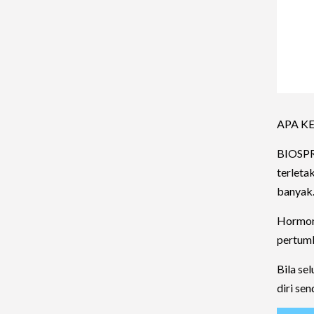
APA K
BIOSPRA
terleta
banyak
Hormon
pertumb
Bila se
diri se