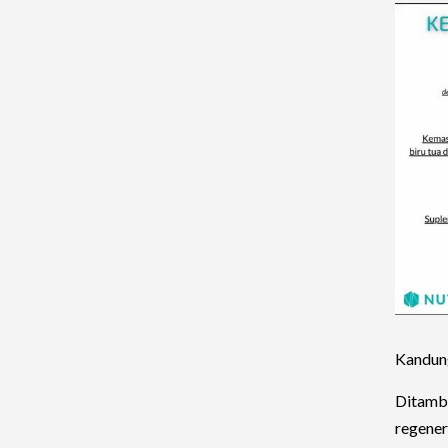
Kandung
Ditamba
regenera