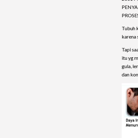
PENYA
PROSE
Tubuh k
karena 
Tapi sa
itu yg 
gula, l
dan komp