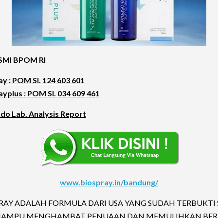
ESMI BPOM RI
y : POM SI. 124 603 601
yplus : POM SI. 034 609 461
ndo Lab. Analysis Report
www.biospray.in/bandung/
PRAY ADALAH FORMULA DARI USA YANG SUDAH TERBUKTI 
MAMPU MENGHAMBAT PENUAAN DAN MEMULIHKAN BER