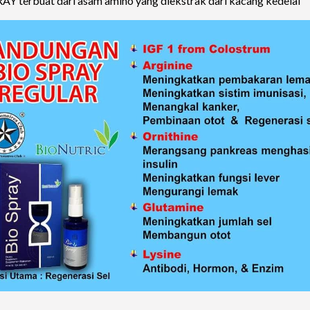
Y terbuat dari asam amino yang diekstrak dari kacang kedelai