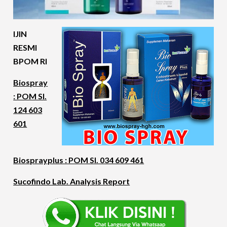
IJIN
RESMI
BPOM RI
Biospray
: POM SI.
124 603
601
Biosprayplus : POM SI. 034 609 461
Sucofindo Lab. Analysis Report