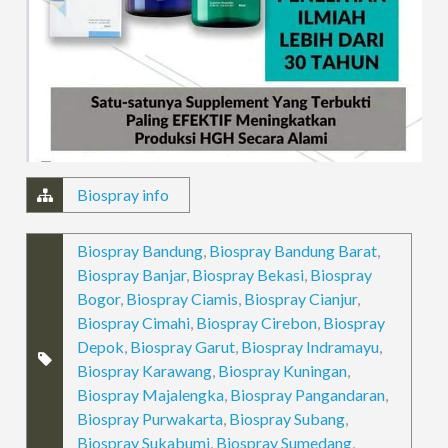
Biospray info
Biospray Bandung
,
Biospray Bandung Barat
,
Biospray Banjar
,
Biospray Bekasi
,
Biospray
Bogor
,
Biospray Ciamis
,
Biospray Cianjur
,
Biospray Cimahi
,
Biospray Cirebon
,
Biospray
Depok
,
Biospray Garut
,
Biospray Indramayu
,
Biospray Karawang
,
Biospray Kuningan
,
Biospray Majalengka
,
Biospray Pangandaran
,
Biospray Purwakarta
,
Biospray Subang
,
Biospray Sukabumi
,
Biospray Sumedang
,