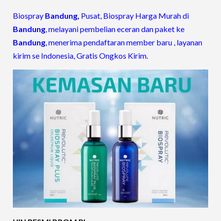
Biospray
Bandung,
Pusat, Biospray Harga Murah di
Bandung
, melayani pembelian eceran dan paket ke
Bandung
, menerima pendaftaran member baru , layanan
kirim se Indonesia, Gratis Ongkos Kirim.