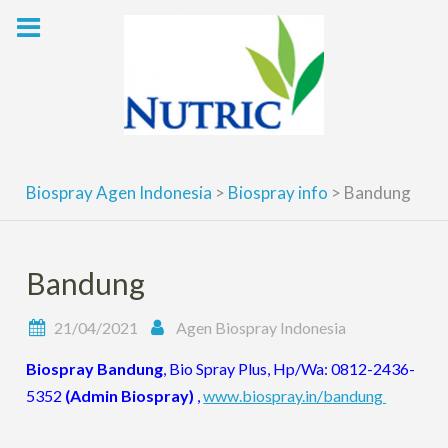
Skip
to
content
Biospray Agen Indonesia
>
Biospray info
>
Bandung
Bandung
21/04/2021
Agen Biospray Indonesia
Biospray Bandung
, Bio Spray Plus, Hp/Wa: 0812-2436-
5352
(Admin Biospray)
,
www.biospray.in/bandung